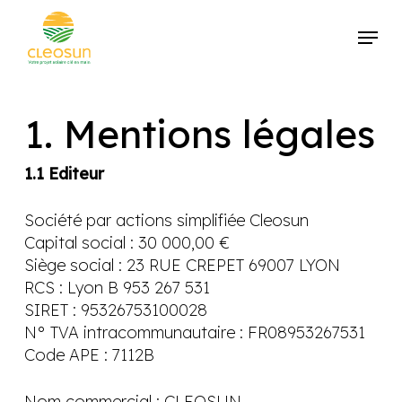
Passer
Menu
au
contenu
Ferme
principal
le
menu
1. Mentions légales
1.1 Editeur
Société par actions simplifiée Cleosun
Capital social : 30 000,00 €
Siège social : 23 RUE CREPET 69007 LYON
RCS : Lyon B 953 267 531
SIRET : 95326753100028
N° TVA intracommunautaire : FR08953267531
Code APE :
7112B
Nom commercial : CLEOSUN